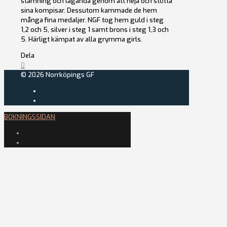
stämning och laganda genom att heja och stötta
sina kompisar. Dessutom kammade de hem
många fina medaljer. NGF tog hem guld i steg
1,2 och 5, silver i steg 1 samt brons i steg 1,3 och
5. Härligt kämpat av alla grymma girls.
Dela
0
© 2026 Norrköpings GF
BOKNINGSSIDAN