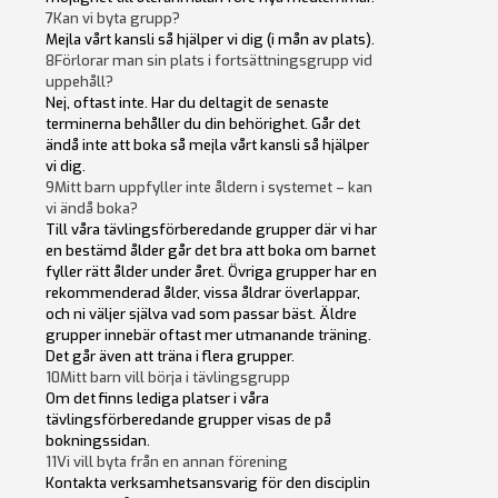
7
Kan vi byta grupp?
Mejla vårt kansli så hjälper vi dig (i mån av plats).
8
Förlorar man sin plats i fortsättningsgrupp vid
uppehåll?
Nej, oftast inte. Har du deltagit de senaste
terminerna behåller du din behörighet. Går det
ändå inte att boka så mejla vårt kansli så hjälper
vi dig.
9
Mitt barn uppfyller inte åldern i systemet – kan
vi ändå boka?
Till våra tävlingsförberedande grupper där vi har
en bestämd ålder går det bra att boka om barnet
fyller rätt ålder under året. Övriga grupper har en
rekommenderad ålder, vissa åldrar överlappar,
och ni väljer själva vad som passar bäst. Äldre
grupper innebär oftast mer utmanande träning.
Det går även att träna i flera grupper.
10
Mitt barn vill börja i tävlingsgrupp
Om det finns lediga platser i våra
tävlingsförberedande grupper visas de på
bokningssidan.
11
Vi vill byta från en annan förening
Kontakta verksamhetsansvarig för den disciplin