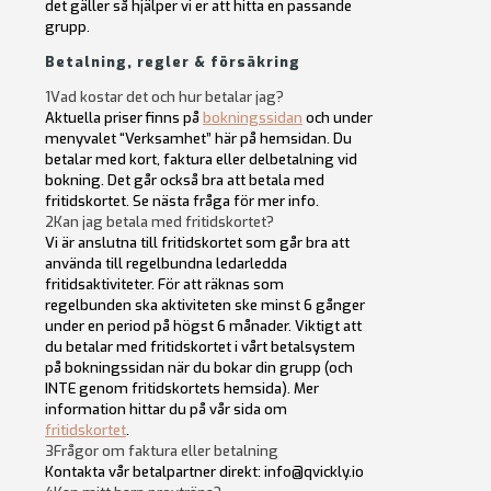
det gäller så hjälper vi er att hitta en passande
grupp.
Betalning, regler & försäkring
1
Vad kostar det och hur betalar jag?
Aktuella priser finns på
bokningssidan
och under
menyvalet “Verksamhet” här på hemsidan. Du
betalar med kort, faktura eller delbetalning vid
bokning. Det går också bra att betala med
fritidskortet. Se nästa fråga för mer info.
2
Kan jag betala med fritidskortet?
Vi är anslutna till fritidskortet som går bra att
använda till regelbundna ledarledda
fritidsaktiviteter. För att räknas som
regelbunden ska aktiviteten ske minst 6 gånger
under en period på högst 6 månader. Viktigt att
du betalar med fritidskortet i vårt betalsystem
på bokningssidan när du bokar din grupp (och
INTE genom fritidskortets hemsida). Mer
information hittar du på vår sida om
fritidskortet
.
3
Frågor om faktura eller betalning
Kontakta vår betalpartner direkt: info@qvickly.io