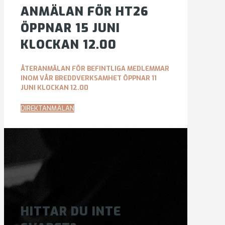
ANMÄLAN FÖR HT26
ÖPPNAR 15 JUNI
KLOCKAN 12.00
ÅTERANMÄLAN FÖR BEFINTLIGA MEDLEMMAR
INOM VÅR BREDDVERKSAMHET ÖPPNAR 11
JUNI KLOCKAN 12.00
DIREKTANMÄLAN
HITTAR DU INTE