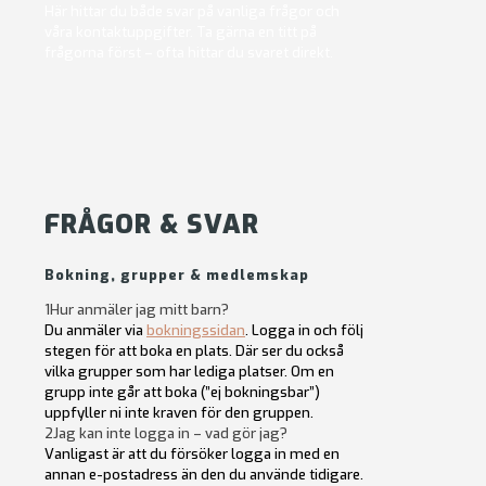
Här hittar du både svar på vanliga frågor och
våra kontaktuppgifter. Ta gärna en titt på
frågorna först – ofta hittar du svaret direkt.
FRÅGOR & SVAR
Bokning, grupper & medlemskap
1
Hur anmäler jag mitt barn?
Du anmäler via
bokningssidan
. Logga in och följ
stegen för att boka en plats. Där ser du också
vilka grupper som har lediga platser. Om en
grupp inte går att boka (”ej bokningsbar”)
uppfyller ni inte kraven för den gruppen.
2
Jag kan inte logga in – vad gör jag?
Vanligast är att du försöker logga in med en
annan e-postadress än den du använde tidigare.