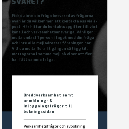
SVARET?
Fick du inte din fråga besvarad av frågorna
ovan är du välkommen att kontakta oss via e-
post. Här hittar du kontaktuppgifter till vårt
kansli och verksamhetsansvariga.
Vänligen
mejla endast 1 person i taget
med din fråga
och inte alla mejladresser föreningen har.
Vill du mejla flera åt gången så lägg till
mottagarna i samma mejl så vi ser att fler
har fått samma fråga.
Breddverksamhet samt
anmälning- &
inloggningsfrågor till
bokningssidan
Verksamhetsfrågor och avbokning