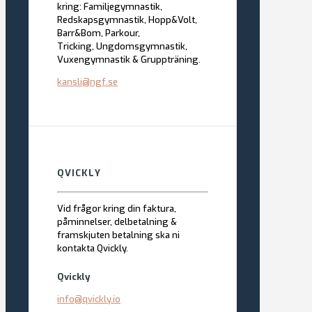
kring: Familjegymnastik,
Redskapsgymnastik, Hopp&Volt,
Barr&Bom, Parkour,
Tricking,
Ungdomsgymnastik,
Vuxengymnastik & Gruppträning.
kansli@ngf.se
QVICKLY
Vid frågor kring din faktura,
påminnelser, delbetalning &
framskjuten betalning ska ni
kontakta Qvickly.
Qvickly
info@qvickly.io