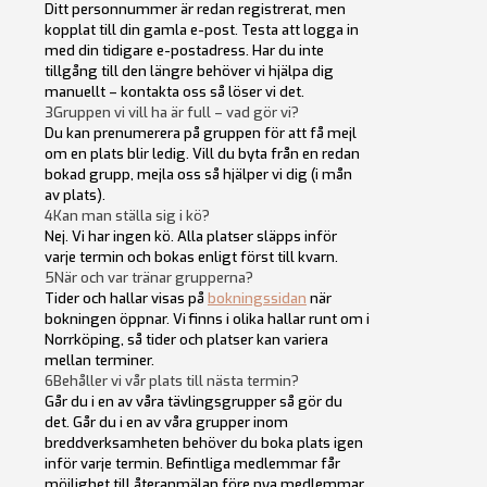
Ditt personnummer är redan registrerat, men
kopplat till din gamla e-post. Testa att logga in
med din tidigare e-postadress. Har du inte
tillgång till den längre behöver vi hjälpa dig
manuellt – kontakta oss så löser vi det.
3
Gruppen vi vill ha är full – vad gör vi?
Du kan prenumerera på gruppen för att få mejl
om en plats blir ledig. Vill du byta från en redan
bokad grupp, mejla oss så hjälper vi dig (i mån
av plats).
4
Kan man ställa sig i kö?
Nej. Vi har ingen kö. Alla platser släpps inför
varje termin och bokas enligt först till kvarn.
5
När och var tränar grupperna?
Tider och hallar visas på
bokningssidan
när
bokningen öppnar. Vi finns i olika hallar runt om i
Norrköping, så tider och platser kan variera
mellan terminer.
6
Behåller vi vår plats till nästa termin?
Går du i en av våra tävlingsgrupper så gör du
det. Går du i en av våra grupper inom
breddverksamheten behöver du boka plats igen
inför varje termin. Befintliga medlemmar får
möjlighet till återanmälan före nya medlemmar.