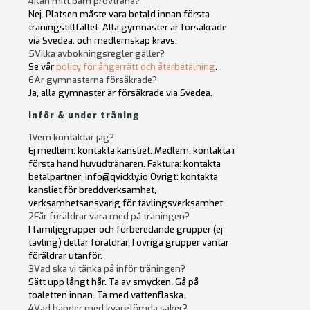
4
Kan mitt barn provträna?
Nej. Platsen måste vara betald innan första
träningstillfället. Alla gymnaster är försäkrade
via Svedea, och medlemskap krävs.
5
Vilka avbokningsregler gäller?
Se vår
policy för ångerrätt och återbetalning
.
6
Är gymnasterna försäkrade?
Ja, alla gymnaster är försäkrade via Svedea.
Inför & under träning
1
Vem kontaktar jag?
Ej medlem: kontakta kansliet. Medlem: kontakta i
första hand huvudtränaren. Faktura: kontakta
betalpartner: info@qvickly.io Övrigt: kontakta
kansliet för breddverksamhet,
verksamhetsansvarig för tävlingsverksamhet.
2
Får föräldrar vara med på träningen?
I familjegrupper och förberedande grupper (ej
tävling) deltar föräldrar. I övriga grupper väntar
föräldrar utanför.
3
Vad ska vi tänka på inför träningen?
Sätt upp långt hår. Ta av smycken. Gå på
toaletten innan. Ta med vattenflaska.
4
Vad händer med kvarglömda saker?