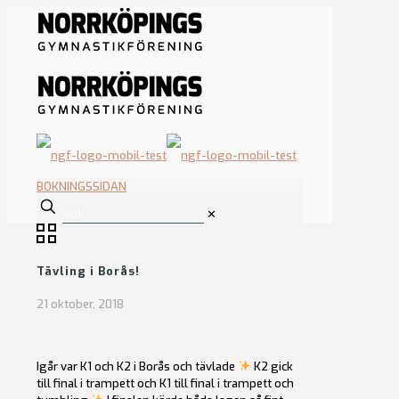
BOKNINGSSIDAN
✕
Tävling i Borås!
21 oktober, 2018
Igår var K1 och K2 i Borås och tävlade
K2 gick
till final i trampett och K1 till final i trampett och