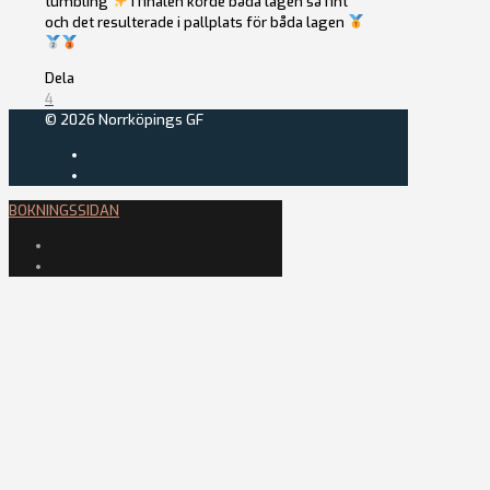
tumbling
I finalen körde båda lagen så fint
och det resulterade i pallplats för båda lagen
Dela
4
© 2026 Norrköpings GF
BOKNINGSSIDAN