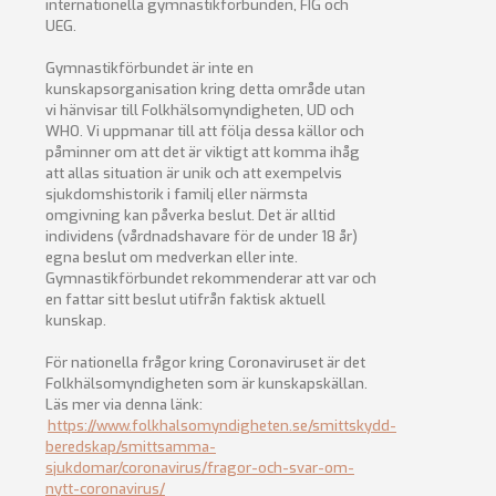
internationella gymnastikförbunden, FIG och
UEG.
Gymnastikförbundet är inte en
kunskapsorganisation kring detta område utan
vi hänvisar till Folkhälsomyndigheten, UD och
WHO. Vi uppmanar till att följa dessa källor och
påminner om att det är viktigt att komma ihåg
att allas situation är unik och att exempelvis
sjukdomshistorik i familj eller närmsta
omgivning kan påverka beslut. Det är alltid
individens (vårdnadshavare för de under 18 år)
egna beslut om medverkan eller inte.
Gymnastikförbundet rekommenderar att var och
en fattar sitt beslut utifrån faktisk aktuell
kunskap.
För nationella frågor kring Coronaviruset är det
Folkhälsomyndigheten som är kunskapskällan.
Läs mer via denna länk:
https://www.folkhalsomyndigheten.se/smittskydd-
beredskap/smittsamma-
sjukdomar/coronavirus/fragor-och-svar-om-
nytt-coronavirus/