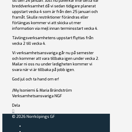
till den 24 januari. Just nu påverkar inte detta vår
breddverksamhet då vi sedan tidigare planerat
uppstart vecka 4 som är från den 25 januari och
framåt. Skulle restriktioner förändras eller
förlängas kommer vi att skicka ut mer
information via mejl innan terminsstart vecka 4.
Tävlingsverksamhetens uppstart flyttas från
vecka 2 till vecka 4.
Vi verksamhetsansvariga går nu på semester
och kommer att vara tillbaka igen under vecka 2.
Mailar ni oss nu under ledigheten kommer vi
svara när vi är tillbaka på jobb igen.
God jul och ta hand om er!
/My Isoniemi & Maria Brändström
Verksamhetsansvariga NGF
Dela
0
© 2026 Norrköpings GF