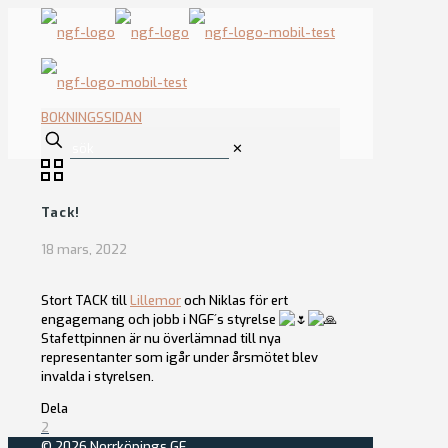
BOKNINGSSIDAN
✕
Tack!
18 mars, 2022
Stort TACK till
Lillemor
och Niklas för ert
engagemang och jobb i NGF´s styrelse
Stafettpinnen är nu överlämnad till nya
representanter som igår under årsmötet blev
invalda i styrelsen.
Dela
2
© 2026 Norrköpings GF