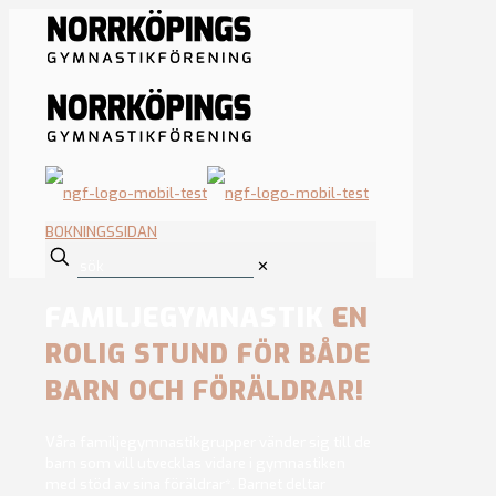
BOKNINGSSIDAN
✕
FAMILJEGYMNASTIK
EN
ROLIG STUND FÖR BÅDE
BARN OCH FÖRÄLDRAR!
Våra familjegymnastikgrupper vänder sig till de
barn som vill utvecklas vidare i gymnastiken
med stöd av sina föräldrar*. Barnet deltar