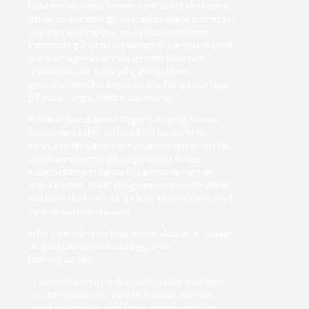
tillsammans med 1 vuxen som aktivt ska kunna
delta i uppvärmning, lekar samt hjälpa barnet att
lära sig nya övningar i olika redskapsbanor.
Konceptet går ut på att barnet tillsammans med
den vuxna personen ska genom lekar och
redskapsbanor träna på gymnastikens
grundformer (åla, krypa, stödja, hänga, springa,
gå, rulla, fånga, klättra, balansera).
Vi tränar bland annat färger och antal, hämta
och sortera saker, vänta på sin tur, samt ta
instruktioner. Barnet utmanas motoriskt och får
bland annat prova på att göra sina första
kullerbyttor och dansa tillsammans med de
andra barnen. Målet för gruppen är att föräldrar
och barn ska ha en rolig stund tillsammans med
varandra och andra barn.
Inför varje vår- och hösttermin släpper vi platser
till gruppen och anmälan görs via
bokningssidan.
*1 vuxen ska vara med och delta under träningen
och det behöver inte vara en förälder utan kan
också exempelvis vara farfar som är med. Det