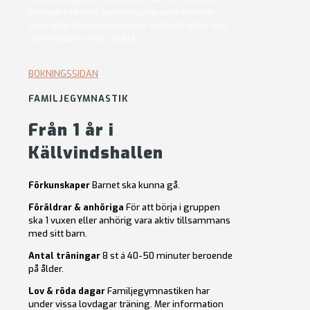
behöver inte vara samma vuxna som kommer
varje gång. Den vuxna som är med och deltar ska
vara medlem i NGF (50kr).
BOKNINGSSIDAN
FAMILJEGYMNASTIK
Från 1 år i
Källvindshallen
Förkunskaper
Barnet ska kunna gå.
Föräldrar & anhöriga
För att börja i gruppen
ska 1 vuxen eller anhörig vara aktiv tillsammans
med sitt barn.
Antal träningar
8 st á 40-50 minuter beroende
på ålder.
Lov & röda dagar
Familjegymnastiken har
under vissa lovdagar träning. Mer information