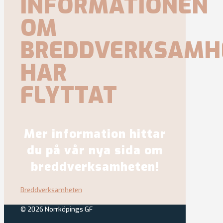
INFORMATIONEN
OM
BREDDVERKSAMH
HAR
FLYTTAT
Mer information hittar
du på vår nya sida om
breddverksamheten!
Breddverksamheten
© 2026 Norrköpings GF