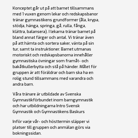
Konceptet går ut på att barnet tillsammans
med 1 vuxen genom lekar och redskapsbanor
tränar gymnastikens grundformer (åla, krypa,
stödja, hänga, springa, gå, rulla, fånga,
klättra, balansera). I lekarna tränar barnet på
bland annat färger och antal. Vi tränar även
på att hämta och sortera saker, vänta på sin
tur, samt ta instruktioner. Barnet utmanas
motoriskt och redskapsbanorna innehåller
gymnastiska övningar som framåt- och
bakåtkullerbytta och stå på händer. Målet för
gruppen är att föräldrar och barn ska ha en
rolig stund tillsammans med varandra och
andra barn.
Våra tränare är utbildade av Svenska
Gymnastikförbundet inom barngymnastik
och har utbildningarna Intro Svensk
Gymnastik och Gymnastikens Baskurs
Inför varje vår- och hösttermin släpper vi
platser till gruppen och anmälan görs via
bokningssidan.