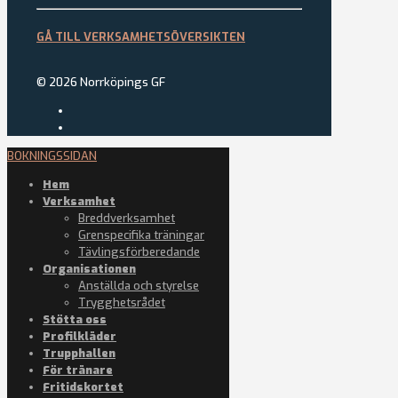
GÅ TILL VERKSAMHETSÖVERSIKTEN
© 2026 Norrköpings GF
BOKNINGSSIDAN
Hem
Verksamhet
Breddverksamhet
Grenspecifika träningar
Tävlingsförberedande
Organisationen
Anställda och styrelse
Trygghetsrådet
Stötta oss
Profilkläder
Trupphallen
För tränare
Fritidskortet