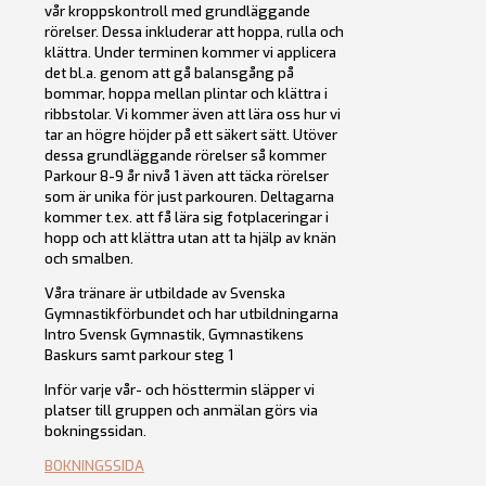
vår kroppskontroll med grundläggande
rörelser. Dessa inkluderar att hoppa, rulla och
klättra. Under terminen kommer vi applicera
det bl.a. genom att gå balansgång på
bommar, hoppa mellan plintar och klättra i
ribbstolar. Vi kommer även att lära oss hur vi
tar an högre höjder på ett säkert sätt. Utöver
dessa grundläggande rörelser så kommer
Parkour 8-9 år nivå 1 även att täcka rörelser
som är unika för just parkouren. Deltagarna
kommer t.ex. att få lära sig fotplaceringar i
hopp och att klättra utan att ta hjälp av knän
och smalben.
Våra tränare är utbildade av Svenska
Gymnastikförbundet och har utbildningarna
Intro Svensk Gymnastik, Gymnastikens
Baskurs samt parkour steg 1
Inför varje vår- och hösttermin släpper vi
platser till gruppen och anmälan görs via
bokningssidan.
BOKNINGSSIDA