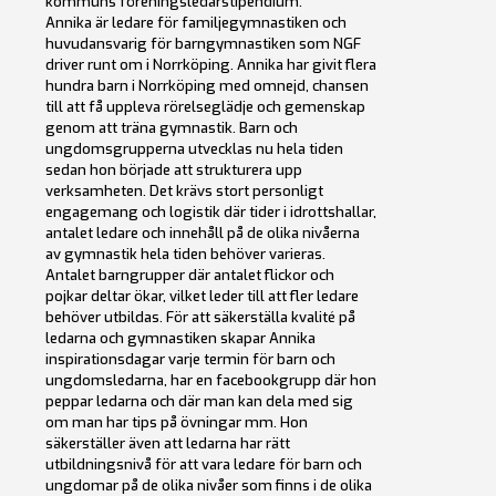
kommuns föreningsledarstipendium.
Annika är ledare för familjegymnastiken och
huvudansvarig för barngymnastiken som NGF
driver runt om i Norrköping. Annika har givit flera
hundra barn i Norrköping med omnejd, chansen
till att få uppleva rörelseglädje och gemenskap
genom att träna gymnastik. Barn och
ungdomsgrupperna utvecklas nu hela tiden
sedan hon började att strukturera upp
verksamheten. Det krävs stort personligt
engagemang och logistik där tider i idrottshallar,
antalet ledare och innehåll på de olika nivåerna
av gymnastik hela tiden behöver varieras.
Antalet barngrupper där antalet flickor och
pojkar deltar ökar, vilket leder till att fler ledare
behöver utbildas. För att säkerställa kvalité på
ledarna och gymnastiken skapar Annika
inspirationsdagar varje termin för barn och
ungdomsledarna, har en facebookgrupp där hon
peppar ledarna och där man kan dela med sig
om man har tips på övningar mm. Hon
säkerställer även att ledarna har rätt
utbildningsnivå för att vara ledare för barn och
ungdomar på de olika nivåer som finns i de olika