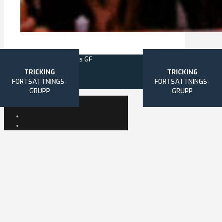
© 2026 Norrköpings GF
TRICKING
TRICKING
TRICKING
FORTSÄTTNINGS-
FORTSÄTTNINGS-
BAS
GRUPP
GRUPP
BOKNINGSSIDAN