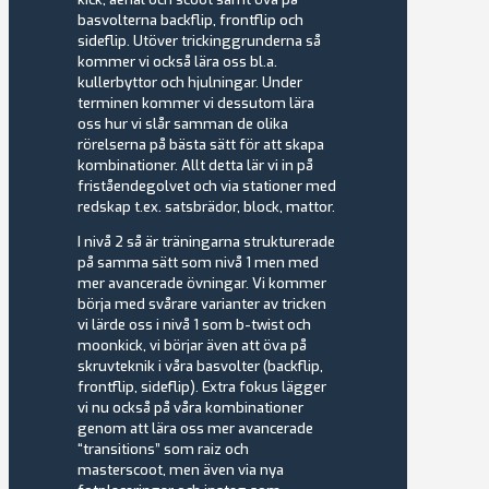
basvolterna backflip, frontflip och
sideflip. Utöver trickinggrunderna så
kommer vi också lära oss bl.a.
kullerbyttor och hjulningar. Under
terminen kommer vi dessutom lära
oss hur vi slår samman de olika
rörelserna på bästa sätt för att skapa
kombinationer. Allt detta lär vi in på
friståendegolvet och via stationer med
redskap t.ex. satsbrädor, block, mattor.
I nivå 2 så är träningarna strukturerade
på samma sätt som nivå 1 men med
mer avancerade övningar. Vi kommer
börja med svårare varianter av tricken
vi lärde oss i nivå 1 som b-twist och
moonkick, vi börjar även att öva på
skruvteknik i våra basvolter (backflip,
frontflip, sideflip). Extra fokus lägger
vi nu också på våra kombinationer
genom att lära oss mer avancerade
“transitions” som raiz och
masterscoot, men även via nya