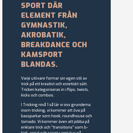
SPORT DÄR
ELEMENT FRÅN
GYMNASTIK,
AKROBATIK,
BREAKDANCE OCH
KAMSPORT
BLANDAS.
Varje utövare formar sin egen stil av
trick på ett kreativt och estetiskt sätt.
Tricken kategoriseras in i flips, twists,
kicks och combos.
I Tricking nivå 1 så lär vi oss grunderna
inom tricking, vi kommer att öva på
bassparkar som hook, roundhouse och
tornado. Vi kommer även att jobba på
enklare trick och "transitions" som b-
kick, aerial och scoot samt öva på