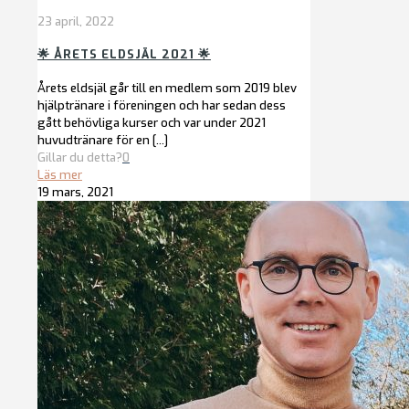
23 april, 2022
🌟 ÅRETS ELDSJÄL 2021 🌟
Årets eldsjäl går till en medlem som 2019 blev
hjälptränare i föreningen och har sedan dess
gått behövliga kurser och var under 2021
huvudtränare för en
[…]
Gillar du detta?
0
Läs mer
19 mars, 2021