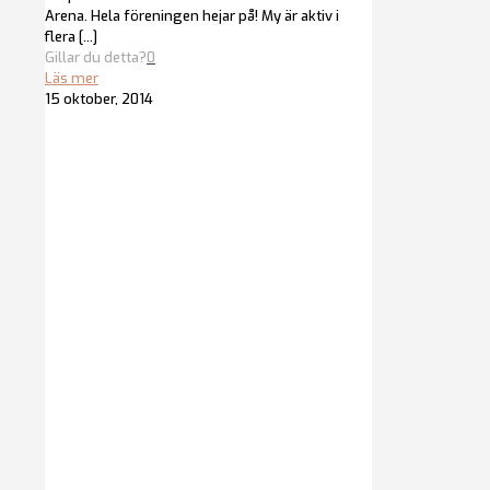
Arena. Hela föreningen hejar på! My är aktiv i
flera
[…]
Gillar du detta?
0
Läs mer
15 oktober, 2014